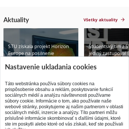
Aktuality
Všetky aktuality
STU získala projekt Horizon
Študentský tím z 
Europe na posilnenie
jediný zastupoval 
výskumu AI v oftalmol...
Južnej Kórei
Nastavenie ukladania cookies
Publikované 31.07.2026
Publikované 27.07.20
Táto webstránka používa súbory cookies na
prispôsobenie obsahu a reklám, poskytovanie funkcií
sociálnych médií a analýzu návštevnosti používame
súbory cookie. Informácie o tom, ako používate naše
webové stránky, poskytujeme aj našim partnerom v oblasti
SPÄŤ NA VRCH
sociálnych médií, inzercie a analýzy. Títo partneri môžu
príslušné informácie skombinovať s ďalšími údajmi, ktoré
ste im poskytli alebo ktoré od vás získali, keď ste používali