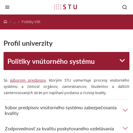
Prejsť na obsah
...
Politiky VSK
Profil univerzity
Politiky vnútorného systému
Sú
súborom predpisov
, ktorými STU usmerňuje procesy vnútorného
systému a činnosť orgánov, zamestnancov, študentov a ďalších
zainteresovaných strán pri napĺňaní poslania a rozvoji kvality.
Súbor predpisov vnútorného systému zabezpečovania
kvality
Zodpovednosť za kvalitu poskytovaného vzdelávania