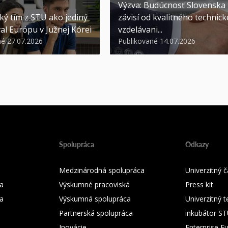
Výzva: Budúcnosť Slovenska
ký tím z STU ako jediný
závisí od kvalitného technic
al Európu v Južnej Kórei
vzdelávani...
né 27.07.2026
Publikované 14.07.2026
Spolupráca
Odkazy
Medzinárodná spolupráca
Univerzitný
a
Výskumné pracoviská
Press kit
ka
Výskumná spolupráca
Univerzitný 
Partnerská spolupráca
inkubátor S
Inovácie
Enterprise E