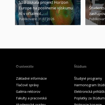
STU získala projekt Horizon
Europe na posilnenie výskumu
Študents
AI v oftalmol...
zastupov
Publikované 31.07.2026
Publikova
O univerzite
Štúdium
Základné informácie
Študijné programy
Tlačové správy
Harmonogram štúdi
Galéria rektorov
Elektronická prihláš
Fakulty a pracoviská
Poplatky za štúdium
Akademické orgány
Prijímacie konanie