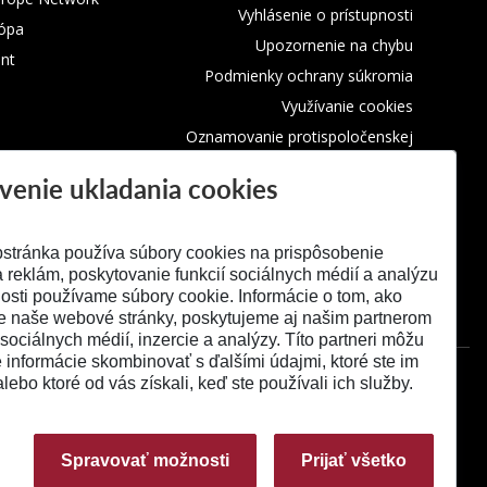
Vyhlásenie o prístupnosti
rópa
Upozornenie na chybu
nt
Podmienky ochrany súkromia
Využívanie cookies
Oznamovanie protispoločenskej
činnosti
venie ukladania cookies
stránka používa súbory cookies na prispôsobenie
 reklám, poskytovanie funkcií sociálnych médií a analýzu
osti používame súbory cookie. Informácie o tom, ako
e naše webové stránky, poskytujeme aj našim partnerom
 sociálnych médií, inzercie a analýzy. Títo partneri môžu
é informácie skombinovať s ďalšími údajmi, ktoré ste im
alebo ktoré od vás získali, keď ste používali ich služby.
Spravovať možnosti
Prijať všetko