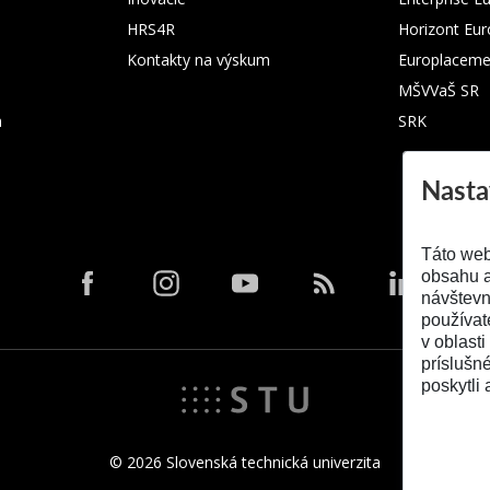
HRS4R
Horizont Eu
Kontakty na výskum
Europlaceme
MŠVVaŠ SR
m
SRK
Nasta
Táto web
obsahu a
návštevn
používat
v oblasti
príslušn
poskytli 
© 2026 Slovenská technická univerzita