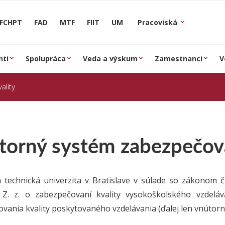
FCHPT
FAD
MTF
FIIT
UM
Pracoviská
nti
Spolupráca
Veda a výskum
Zamestnanci
V
ality
torný systém zabezpečova
 technická univerzita v Bratislave v súlade so zákonom č
 Z. z. o zabezpečovaní kvality vysokoškolského vzdeláv
vania kvality poskytovaného vzdelávania (ďalej len vnútorn