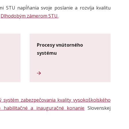
mi STU napĺňania svoje poslanie a rozvíja kvalitu
s
Dlhodobým zámerom STU.
Procesy vnútorného
systému
ý systém zabezpečovania kvality vysokoškolského
e habilitačné a inauguračné konanie
Slovenskej