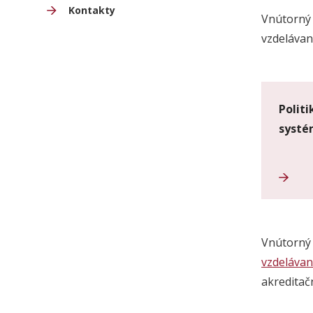
Kontakty
Vnútorný
vzdelávani
Polit
syst
Vnútorný
vzdelávan
akreditač