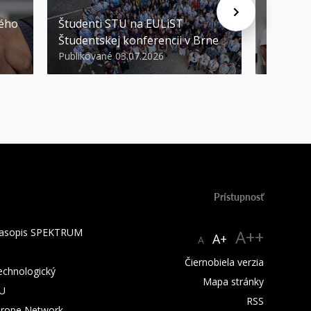
STU ocen
kého
Študenti STU na EULiST
najúspeš
Študentskej konferencii v Brne
športov
Publikované 03.07.2026
Publikova
Prístupnosť
 časopis SPEKTRUM
A++
A+
A
Čiernobiela verzia
technologický
Mapa stránky
TU
RSS
urope Network