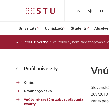
Prejsť na obsah
SvF
SjF
FEI
Univerzita
Uchádzači
Študenti
Absolve
Profil univerzity
Vnútorný systém zabezpečovania kv
Vnú
Profil univerzity
O nás
Slovenská
Úradná výveska
269/2018
Vnútorný systém zabezpečovania
zabezpečo
kvality