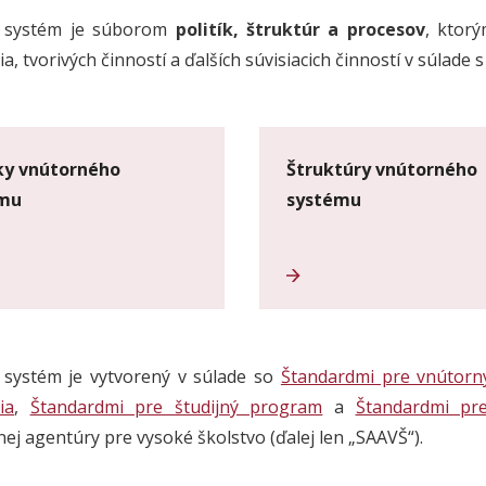
 systém je súborom
politík, štruktúr a procesov
, ktorý
a, tvorivých činností a ďalších súvisiacich činností v súlade 
iky vnútorného
Štruktúry vnútorného
ému
systému
 systém je vytvorený v súlade so
Štandardmi pre vnútorn
ia
,
Štandardmi pre študijný program
a
Štandardmi pr
nej agentúry pre vysoké školstvo (ďalej len „SAAVŠ“).