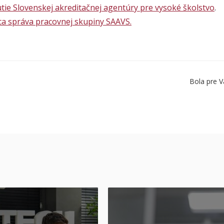
ie Slovenskej akreditačnej agentúry pre vysoké školstvo
.
a správa pracovnej skupiny SAAVS.
Bola pre V