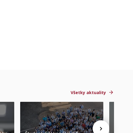
Všetky aktuality
STU ocen