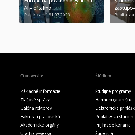
Europe na posilnenie výskumu
Študents
AI v oftalmol...
zastupov
Publikované 31.07.2026
Publikova
O univerzite
Štúdium
Základné informácie
Študijné programy
Tlačové správy
Harmonogram štúdi
Galéria rektorov
Elektronická prihláš
Fakulty a pracoviská
Poplatky za štúdium
Akademické orgány
Prijímacie konanie
Úradná výveska
Štipendiá