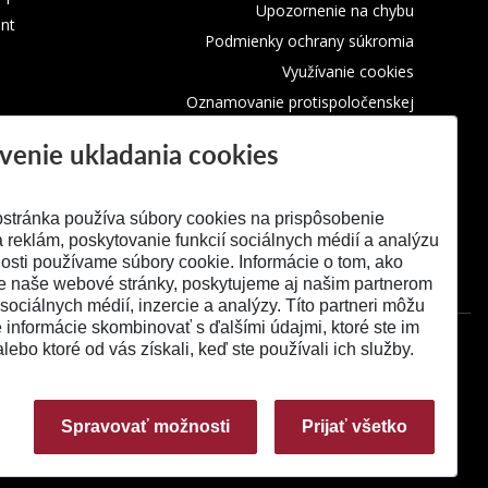
Upozornenie na chybu
nt
Podmienky ochrany súkromia
Využívanie cookies
Oznamovanie protispoločenskej
činnosti
venie ukladania cookies
stránka používa súbory cookies na prispôsobenie
 reklám, poskytovanie funkcií sociálnych médií a analýzu
osti používame súbory cookie. Informácie o tom, ako
e naše webové stránky, poskytujeme aj našim partnerom
 sociálnych médií, inzercie a analýzy. Títo partneri môžu
é informácie skombinovať s ďalšími údajmi, ktoré ste im
alebo ktoré od vás získali, keď ste používali ich služby.
Spravovať možnosti
Prijať všetko