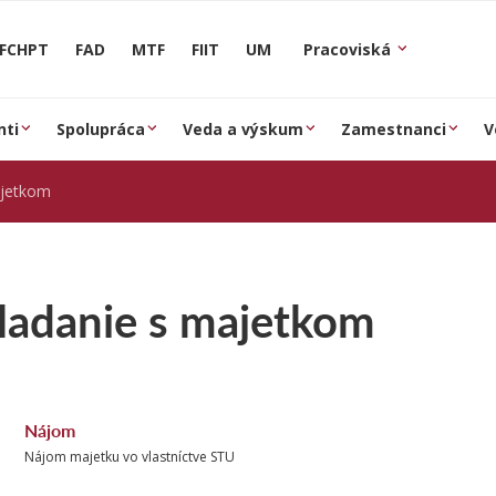
FCHPT
FAD
MTF
FIIT
UM
Pracoviská
nti
Spolupráca
Veda a výskum
Zamestnanci
V
ajetkom
ladanie s majetkom
Nájom
Nájom majetku vo vlastníctve STU