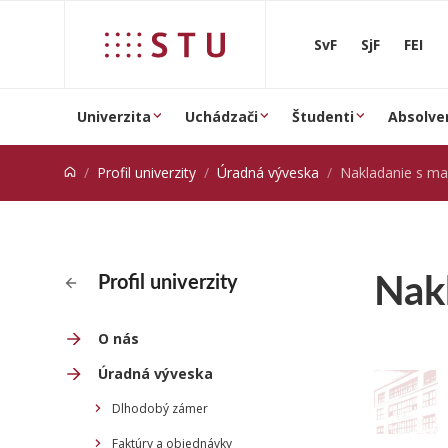
Prejsť na obsah
SvF
SjF
FEI
Univerzita
Uchádzači
Študenti
Absolve
Profil univerzity
Úradná výveska
Nakladanie s m
Nak
Profil univerzity
O nás
Úradná výveska
Dlhodobý zámer
Faktúry a objednávky