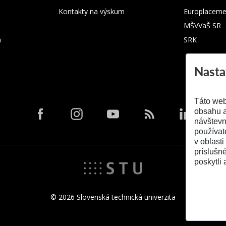
Kontakty na výskum
Europlaceme
MŠVVaŠ SR
m
SRK
Nasta
Táto web
obsahu a
návštevn
používat
v oblasti
príslušn
poskytli 
© 2026 Slovenská technická univerzita