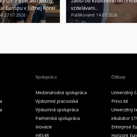
ký tím z STU ako jediný
závisí od kvalitného technic
al Európu v Južnej Kórei
vzdelávani...
né 27.07.2026
Publikované 14.07.2026
Spolupráca
Odkazy
Medzinárodná spolupráca
Univerzitný
a
Výskumné pracoviská
Press kit
ka
Výskumná spolupráca
Univerzitný 
Partnerská spolupráca
inkubátor S
Inovácie
Enterprise E
HRS4R
Horizont Eu