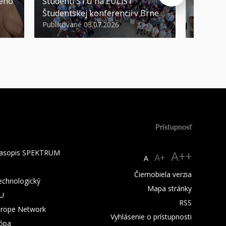
kého
Študenti STU na EULiST
najúspeš
Študentskej konferencii v Brne
športov
Publikované 03.07.2026
Publikova
Prístupnosť
 časopis SPEKTRUM
A++
A+
A
Čiernobiela verzia
technologický
Mapa stránky
TU
RSS
urope Network
Vyhlásenie o prístupnosti
rópa