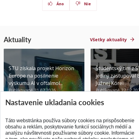
Áno
Nie
Aktuality
Všetky aktuality
STU získala projekt Horizon
Študentský tím z 
Europe na posilnenie
jediný zastupoval 
výskumu AI v oftalmol...
Južnej Kórei
Publikované 31.07.2026
Publikované 27.07.20
Nastavenie ukladania cookies
Táto webstránka používa súbory cookies na prispôsobenie
obsahu a reklám, poskytovanie funkcií sociálnych médií a
analýzu návštevnosti používame súbory cookie. Informácie
SPÄŤ NA VRCH