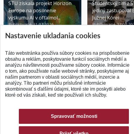
STU získala projekt Horizon
Študentský tím z 
Europe na posilnenie
jediný zastupoval 
výskumu AI v oftalmol...
Južnej Kórei
Publikované 31.07.2026
Publikované 27.07.20
Nastavenie ukladania cookies
Táto webstránka používa súbory cookies na prispôsobenie
obsahu a reklám, poskytovanie funkcií sociálnych médií a
analýzu návštevnosti používame súbory cookie. Informácie
SPÄŤ NA VRCH
o tom, ako používate naše webové stránky, poskytujeme aj
našim partnerom v oblasti sociálnych médií, inzercie a
analýzy. Títo partneri môžu príslušné informácie
skombinovať s ďalšími údajmi, ktoré ste im poskytli alebo
ktoré od vás získali, keď ste používali ich služby.
Spravovať možnosti
Prijať všetko