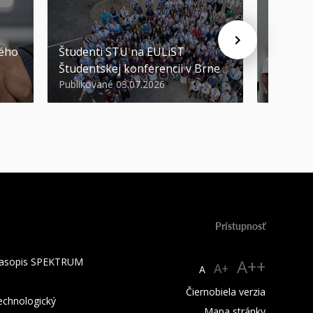
STU ocen
kého
Študenti STU na EULiST
najúspeš
Študentskej konferencii v Brne
športov
Publikované 03.07.2026
Publikova
Prístupnosť
 časopis SPEKTRUM
A++
A+
A
Čiernobiela verzia
technologický
Mapa stránky