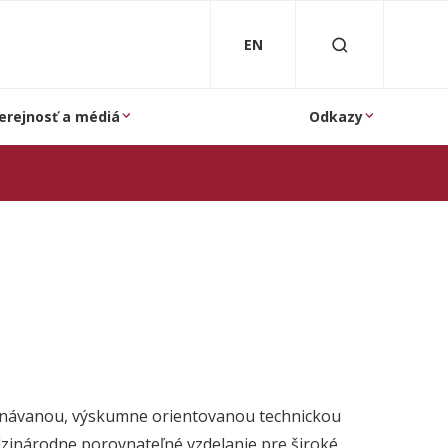
EN
erejnosť a médiá
Odkazy
 uznávanou, výskumne orientovanou technickou
zinárodne porovnateľné vzdelanie pre široké