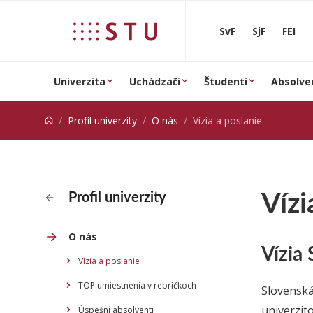
Prejsť na obsah
SvF
SjF
FEI
Univerzita
Uchádzači
Študenti
Absolve
Profil univerzity
O nás
Vízia a poslanie
Vízi
Profil univerzity
O nás
Vízia
Vízia a poslanie
TOP umiestnenia v rebríčkoch
Slovenská
univerzit
Úspešní absolventi