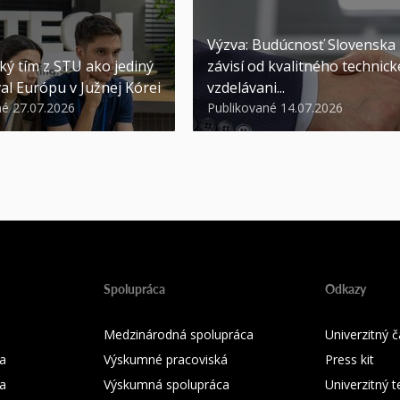
Výzva: Budúcnosť Slovenska
ký tím z STU ako jediný
závisí od kvalitného technic
al Európu v Južnej Kórei
vzdelávani...
né 27.07.2026
Publikované 14.07.2026
Spolupráca
Odkazy
Medzinárodná spolupráca
Univerzitný
a
Výskumné pracoviská
Press kit
ka
Výskumná spolupráca
Univerzitný 