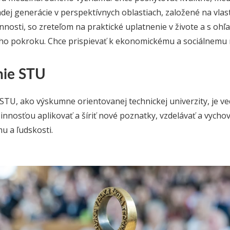
adej generácie v perspektívnych oblastiach, založené na vla
činnosti, so zreteľom na praktické uplatnenie v živote a s 
ho pokroku. Chce prispievať k ekonomickému a sociálnemu 
nie STU
STU, ako výskumne orientovanej technickej univerzity, je v
činnosťou aplikovať a šíriť nové poznatky, vzdelávať a vych
 a ľudskosti.