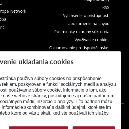
TU
RSS
urope Network
Vyhlásenie o prístupnosti
rópa
Upozornenie na chybu
nt
Podmienky ochrany súkromia
Využívanie cookies
Oznamovanie protispoločenskej
činnosti
venie ukladania cookies
stránka používa súbory cookies na prispôsobenie
 reklám, poskytovanie funkcií sociálnych médií a analýzu
osti používame súbory cookie. Informácie o tom, ako
e naše webové stránky, poskytujeme aj našim partnerom
 sociálnych médií, inzercie a analýzy. Títo partneri môžu
é informácie skombinovať s ďalšími údajmi, ktoré ste im
alebo ktoré od vás získali, keď ste používali ich služby.