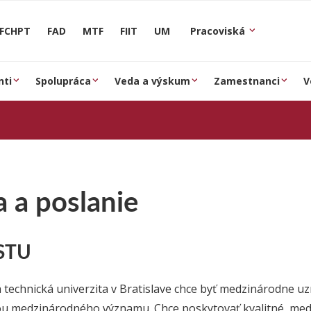
FCHPT
FAD
MTF
FIIT
UM
Pracoviská
nti
Spolupráca
Veda a výskum
Zamestnanci
V
a a poslanie
 STU
 technická univerzita v Bratislave chce byť medzinárodne
ou medzinárodného významu. Chce poskytovať kvalitné, med