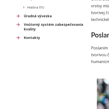
vrstvy ml
História STU
tvorivej 
Úradná výveska
technické
Vnútorný systém zabezpečovania
kvality
Posla
Kontakty
Poslaním 
tvorivou 
humanizmu