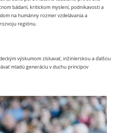
stnom bádaní, kritickom myslení, podnikavosti a
ohľadom na humánny rozmer vzdelávania a
rozvoju regiónu.
edeckým výskumom získavať, inžinierskou a ďalšou
ovávať mladú generáciu v duchu princípov