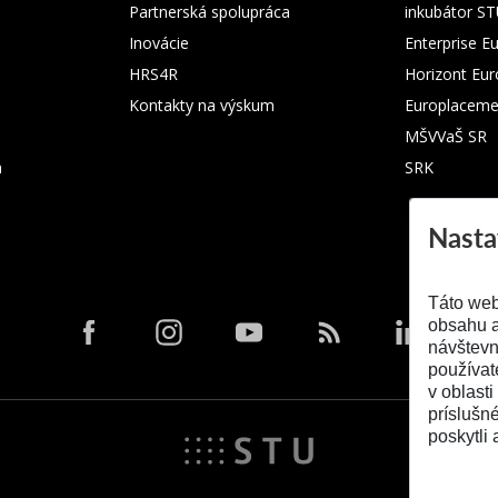
Partnerská spolupráca
inkubátor S
Inovácie
Enterprise E
HRS4R
Horizont Eu
Kontakty na výskum
Europlaceme
MŠVVaŠ SR
m
SRK
Nasta
Táto web
obsahu a
návštevn
používat
v oblasti
príslušn
poskytli 