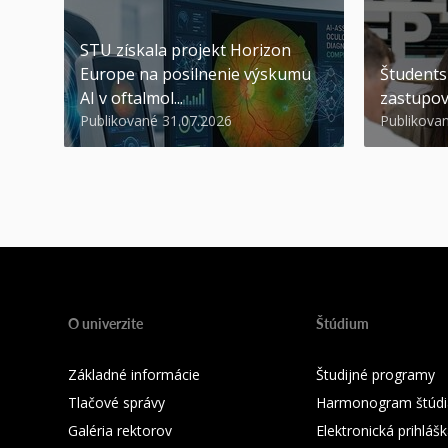
STU získala projekt Horizon
Europe na posilnenie výskumu
Študents
AI v oftalmol...
zastupov
Publikované 31.07.2026
Publikova
O univerzite
Štúdium
Základné informácie
Študijné programy
Tlačové správy
Harmonogram štúdi
Galéria rektorov
Elektronická prihláš