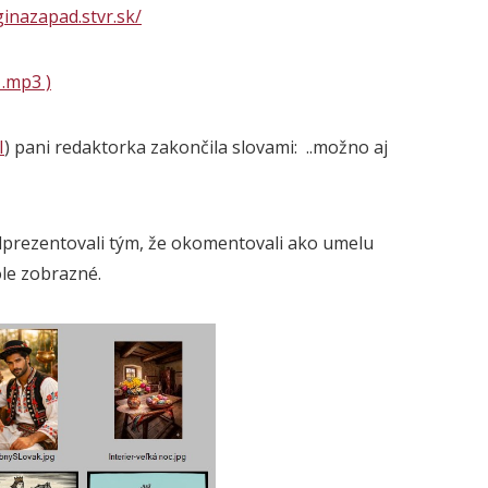
ginazapad.stvr.sk/
.mp3 )
I
) pani redaktorka zakončila slovami: ..možno aj
odprezentovali tým, že okomentovali ako umelu
ole zobrazné.