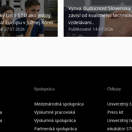
Výzva: Budúcnosť Slovenska
ký tím z STU ako jediný
závisí od kvalitného technic
al Európu v Južnej Kórei
vzdelávani...
né 27.07.2026
Publikované 14.07.2026
Spolupráca
Odkazy
Medzinárodná spolupráca
Univerzitný
a
Výskumné pracoviská
Press kit
ka
Výskumná spolupráca
Univerzitný 
Partnerská spolupráca
inkubátor S