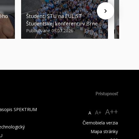
STU ocen
kého
Študenti STU na EULiST
najúspeš
Študentskej konferencii v Brne
športov
Publikované 03.07.2026
Publikova
Prístupnosť
 časopis SPEKTRUM
A++
A+
A
Čiernobiela verzia
technologický
Mapa stránky
TU