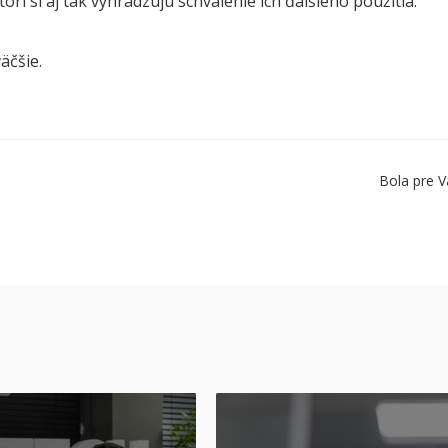
ori si aj tak vyhradzujú schválenie ich ďalšieho použitia.
äčšie.
Bola pre V