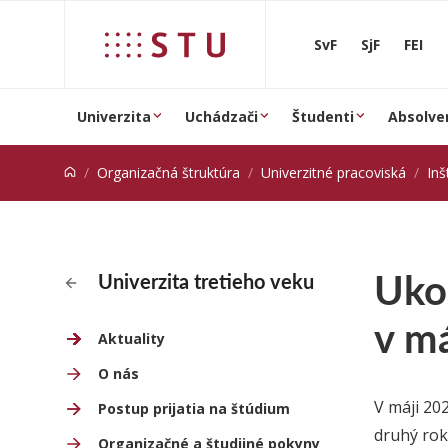
Prejsť na obsah
SvF
SjF
FEI
Univerzita
Uchádzači
Študenti
Absolve
Organizačná štruktúra
Univerzitné pracoviská
Inš
Uko
Univerzita tretieho veku
v m
Aktuality
O nás
V máji 20
Postup prijatia na štúdium
druhý rok
Organizačné a študijné pokyny