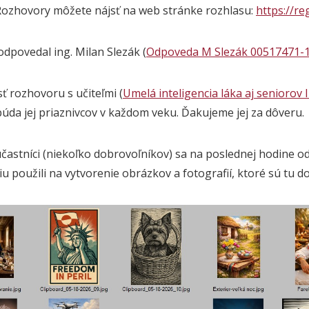
 Rozhovory môžete nájsť na web stránke rozhlasu:
https://re
odpovedal ing. Milan Slezák (
Odpoveda M Slezák 00517471-1
ť rozhovoru s učiteľmi (
Umelá inteligencia láka aj seniorov I
búda jej priaznivcov v každom veku. Ďakujeme jej za dôveru.
častníci (niekoľko dobrovoľníkov) sa na poslednej hodine 
iu použili na vytvorenie obrázkov a fotografií, ktoré sú tu d