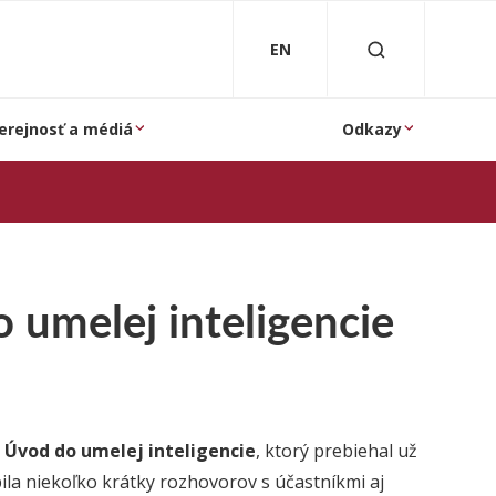
EN
erejnosť a médiá
Odkazy
umelej inteligencie
V
Úvod do umelej inteligencie
, ktorý prebiehal už
la niekoľko krátky rozhovorov s účastníkmi aj