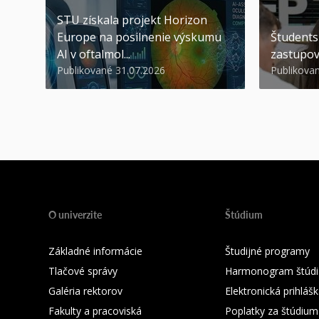
STU získala projekt Horizon
Europe na posilnenie výskumu
Študents
AI v oftalmol...
zastupov
Publikované 31.07.2026
Publikova
O univerzite
Štúdium
Základné informácie
Študijné programy
Tlačové správy
Harmonogram štúdi
Galéria rektorov
Elektronická prihláš
Fakulty a pracoviská
Poplatky za štúdium