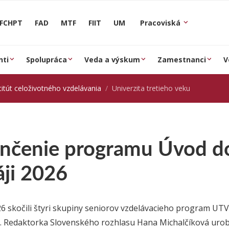
FCHPT
FAD
MTF
FIIT
UM
Pracoviská
nti
Spolupráca
Veda a výskum
Zamestnanci
V
titút celoživotného vzdelávania
Univerzita tretieho veku
nčenie programu Úvod do 
áji 2026
26 skočili štyri skupiny seniorov vzdelávacieho program UT
. Redaktorka Slovenského rozhlasu Hana Michalčíková urobi