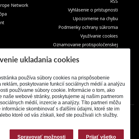
RSS
urope Network
Vyhlásenie o prístupnosti
rópa
Upozornenie na chybu
nt
Podmienky ochrany súkromia
Využívanie cookies
Oznamovanie protispoločenskej
činnosti
venie ukladania cookies
stránka používa súbory cookies na prispôsobenie
 reklám, poskytovanie funkcií sociálnych médií a analýzu
osti používame súbory cookie. Informácie o tom, ako
e naše webové stránky, poskytujeme aj našim partnerom
 sociálnych médií, inzercie a analýzy. Títo partneri môžu
é informácie skombinovať s ďalšími údajmi, ktoré ste im
alebo ktoré od vás získali, keď ste používali ich služby.
Spravovať možnosti
Prijať všetko