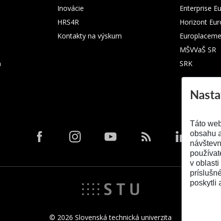
Inovácie
Enterprise E
HRS4R
Horizont Eu
Kontakty na výskum
Europlaceme
MŠVVaŠ SR
m
SRK
Nasta
Táto web
obsahu a
návštevn
používat
v oblasti
príslušn
poskytli 
© 2026 Slovenská technická univerzita