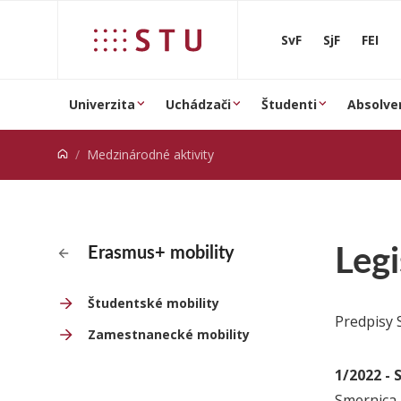
Prejsť na obsah
SvF
SjF
FEI
Univerzita
Uchádzači
Študenti
Absolve
Medzinárodné aktivity
Legi
Erasmus+ mobility
Študentské mobility
Predpisy 
Zamestnanecké mobility
1/2022 - 
Smernica 