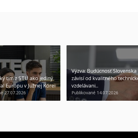
Výzva: Budúcnosť Slovenska
ký tím z STU ako jediný
závisí od kvalitného technic
al Európu v Južnej Kórei
vzdelávani...
né 27.07.2026
Publikované 14.07.2026