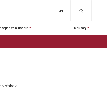
EN
erejnosť a médiá
Odkazy
h vzťahov: