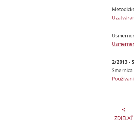
Metodické
Uzatváran
Usmerneni
Usmerneni
2/2013 - 
Smernica 
Používanie
ZDIEĽAŤ