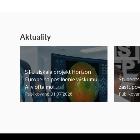
Aktuality
STU získala projekt Horizon
Europe na posilnenie výskumu
Študents
AI v oftalmol...
zastupov
Publikované 31.07.2026
Publikova