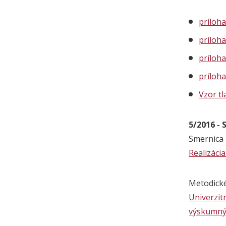
príloha
príloha
príloha
príloha
Vzor t
5/2016 - 
Smernica 
Realizáci
Metodick
Univerzit
výskumným