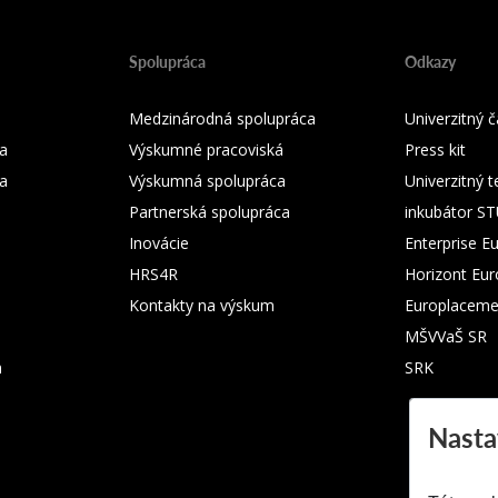
Spolupráca
Odkazy
Medzinárodná spolupráca
Univerzitný
a
Výskumné pracoviská
Press kit
ka
Výskumná spolupráca
Univerzitný 
Partnerská spolupráca
inkubátor S
Inovácie
Enterprise E
HRS4R
Horizont Eu
Kontakty na výskum
Europlaceme
MŠVVaŠ SR
m
SRK
Nasta