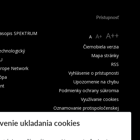
Prístupnosť
 časopis SPEKTRUM
A++
A+
A
Čiernobiela verzia
technologický
Mapa stránky
TU
RSS
urope Network
Vyhlásenie o prístupnosti
rópa
Upozornenie na chybu
nt
Podmienky ochrany súkromia
Využívanie cookies
Oznamovanie protispoločenskej
činnosti
venie ukladania cookies