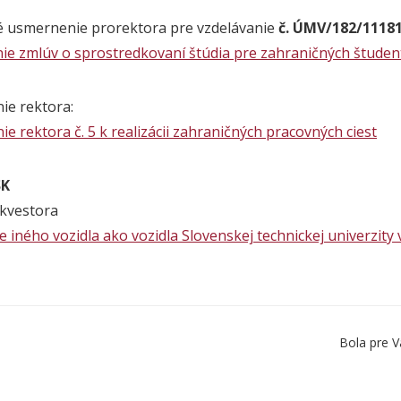
 usmernenie prorektora pre vzdelávanie
č. ÚMV/182/11181
ie zmlúv o sprostredkovaní štúdia pre zahraničných študen
e rektora:
e rektora č. 5 k realizácii zahraničných pracovných ciest
SK
kvestora
 iného vozidla ako vozidla Slovenskej technickej univerzity 
Bola pre V