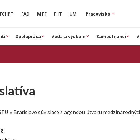
FCHPT
FAD
MTF
FIIT
UM
Pracoviská
nti
Spolupráca
Veda a výskum
Zamestnanci
V
slatíva
STU v Bratislave súvisiace s agendou útvaru medzinárodnýc
SR
rektora