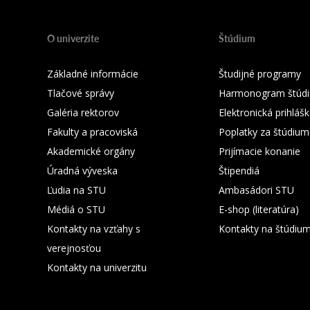
O univerzite
Štúdium
Základné informácie
Študijné programy
Tlačové správy
Harmonogram štúdi
Galéria rektorov
Elektronická prihláš
Fakulty a pracoviská
Poplatky za štúdium
Akademické orgány
Prijímacie konanie
Úradná výveska
Štipendiá
Ľudia na STU
Ambasádori STU
Médiá o STU
E-shop (literatúra)
Kontakty na vzťahy s
Kontakty na štúdiu
verejnosťou
Kontakty na univerzitu