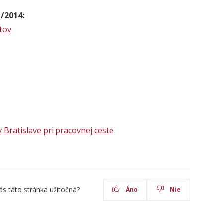
/2014:
tov
v Bratislave pri pracovnej ceste
ás táto stránka užitočná?
Áno
Nie