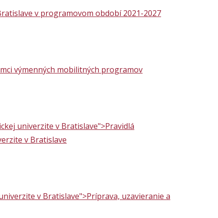
 Bratislave v programovom období 2021-2027
 rámci výmenných mobilitných programov
ckej univerzite v Bratislave">Pravidlá
erzite v Bratislave
niverzite v Bratislave">Príprava, uzavieranie a