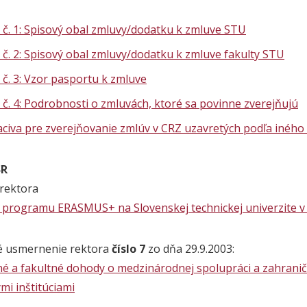
 č. 1: Spisový obal zmluvy/dodatku k zmluve STU
 č. 2: Spisový obal zmluvy/dodatku k zmluve fakulty STU
 č. 3: Vzor pasportu k zmluve
 č. 4: Podrobnosti o zmluvách, ktoré sa povinne zverejňujú
laciva pre zverejňovanie zmlúv v CRZ uzavretých podľa inéh
SR
rektora
a programu ERASMUS+ na Slovenskej technickej univerzite v 
é usmernenie rektora
číslo 7
zo dňa 29.9.2003:
né a fakultné dohody o medzinárodnej spolupráci a zahrani
i inštitúciami