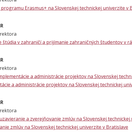
a programu Erasmus+ na Slovenskej technickej univerzite v
SR
rektora
 štúdia v zahraničí a prijímanie zahraničných študentov v
SR
rektora
implementácie a administrácie projektov na Slovenskej techni
ácie a administrácie projektov na Slovenskej technickej univ
SR
rektora
 uzavieranie a zverejňovanie zmlúv na Slovenskej technickej u
anie zmlúv na Slovenskej technickej univerzite v Bratislave