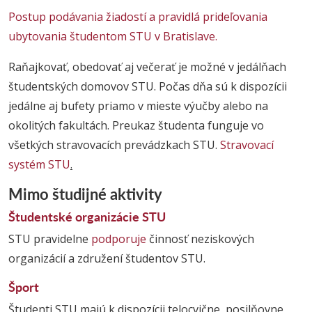
Postup podávania žiadostí a pravidlá prideľovania
ubytovania študentom STU v Bratislave.
Raňajkovať, obedovať aj večerať je možné v jedálňach
študentských domovov STU. Počas dňa sú k dispozícii
jedálne aj bufety priamo v mieste výučby alebo na
okolitých fakultách. Preukaz študenta funguje vo
všetkých stravovacích prevádzkach STU.
Stravovací
systém STU
.
Mimo študijné aktivity
Študentské organizácie STU
STU pravidelne
podporuje
činnosť neziskových
organizácií a združení študentov STU.
Šport
Študenti STU majú k dispozícii telocvične, posilňovne,