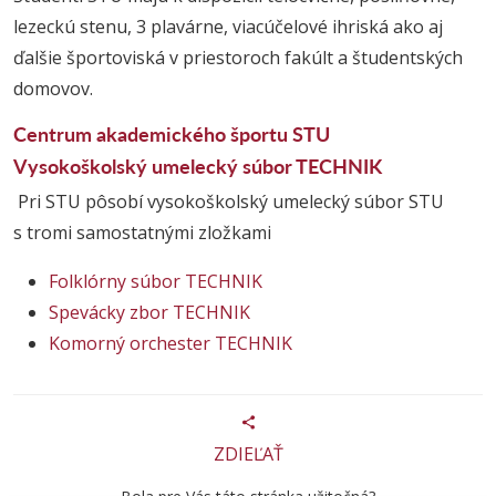
lezeckú stenu, 3 plavárne, viacúčelové ihriská ako aj
ďalšie športoviská v priestoroch fakúlt a študentských
domovov.
Centrum akademického športu STU
Vysokoškolský umelecký súbor TECHNIK
Pri STU pôsobí vysokoškolský umelecký súbor STU
s tromi samostatnými zložkami
Folklórny súbor TECHNIK
Spevácky zbor TECHNIK
Komorný orchester TECHNIK
ZDIEĽAŤ