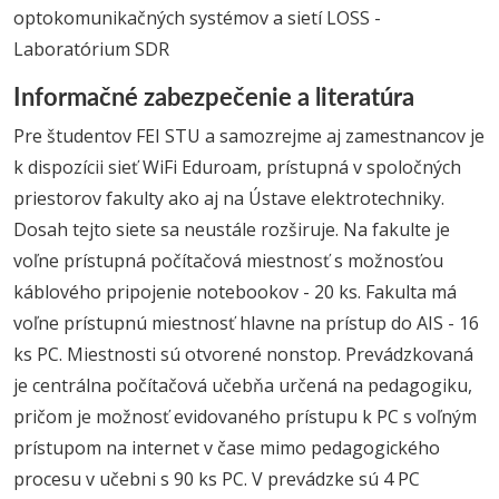
optokomunikačných systémov a sietí LOSS -
Laboratórium SDR
Informačné zabezpečenie a literatúra
Pre študentov FEI STU a samozrejme aj zamestnancov je
k dispozícii sieť WiFi Eduroam, prístupná v spoločných
priestorov fakulty ako aj na Ústave elektrotechniky.
Dosah tejto siete sa neustále rozširuje. Na fakulte je
voľne prístupná počítačová miestnosť s možnosťou
káblového pripojenie notebookov - 20 ks. Fakulta má
voľne prístupnú miestnosť hlavne na prístup do AIS - 16
ks PC. Miestnosti sú otvorené nonstop. Prevádzkovaná
je centrálna počítačová učebňa určená na pedagogiku,
pričom je možnosť evidovaného prístupu k PC s voľným
prístupom na internet v čase mimo pedagogického
procesu v učebni s 90 ks PC. V prevádzke sú 4 PC