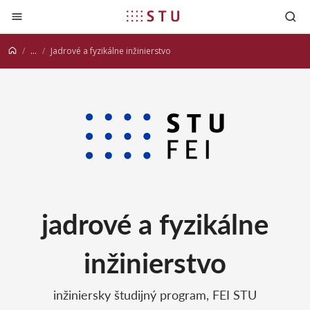
Prejsť na obsah
...
Jadrové a fyzikálne inžinierstvo
jadrové a fyzikálne
inžinierstvo
inžiniersky študijný program, FEI STU