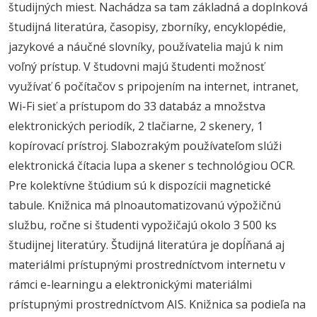
študijných miest. Nachádza sa tam základná a doplnková
študijná literatúra, časopisy, zborníky, encyklopédie,
jazykové a náučné slovníky, používatelia majú k nim
voľný prístup. V študovni majú študenti možnosť
využívať 6 počítačov s pripojením na internet, intranet,
Wi-Fi sieť a prístupom do 33 databáz a množstva
elektronických periodík, 2 tlačiarne, 2 skenery, 1
kopírovací prístroj. Slabozrakým používateľom slúži
elektronická čítacia lupa a skener s technológiou OCR.
Pre kolektívne štúdium sú k dispozícii magnetické
tabule. Knižnica má plnoautomatizovanú výpožičnú
službu, ročne si študenti vypožičajú okolo 3 500 ks
študijnej literatúry. Študijná literatúra je dopĺňaná aj
materiálmi prístupnými prostredníctvom internetu v
rámci e-learningu a elektronickými materiálmi
prístupnými prostredníctvom AIS. Knižnica sa podieľa na