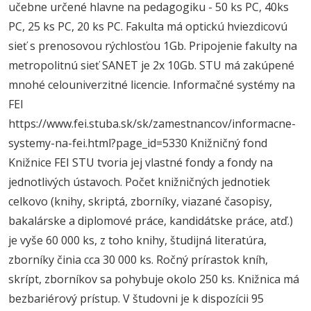
učebne určené hlavne na pedagogiku - 50 ks PC, 40ks
PC, 25 ks PC, 20 ks PC. Fakulta má optickú hviezdicovú
sieť s prenosovou rýchlosťou 1Gb. Pripojenie fakulty na
metropolitnú sieť SANET je 2x 10Gb. STU má zakúpené
mnohé celouniverzitné licencie. Informačné systémy na
FEI
https://www.fei.stuba.sk/sk/zamestnancov/informacne-
systemy-na-fei.html?page_id=5330 Knižničný fond
Knižnice FEI STU tvoria jej vlastné fondy a fondy na
jednotlivých ústavoch. Počet knižničných jednotiek
celkovo (knihy, skriptá, zborníky, viazané časopisy,
bakalárske a diplomové práce, kandidátske práce, atď.)
je vyše 60 000 ks, z toho knihy, študijná literatúra,
zborníky činia cca 30 000 ks. Ročný prírastok kníh,
skrípt, zborníkov sa pohybuje okolo 250 ks. Knižnica má
bezbariérový prístup. V študovni je k dispozícii 95