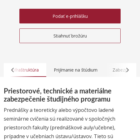
Podať e-prihlášku
Stiahnuť brožúru
Infraštruktúra
Prijímanie na štúdium
Zabezpečovan
Priestorové, technické a materiálne
zabezpečenie študijného programu
Prednášky a teoreticky alebo výpočtovo ladené
seminárne cvičenia sú realizované v spoločných
priestoroch fakulty (prednáškové auly/učebne),
prípadne v učebniach ústavu/ústavov. Tieto sú