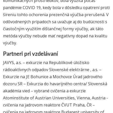
komunikačných prostriedkov, bola využitá počas
pandémie COVID 19, kedy bola v dôsledku opatrení proti
šíreniu tohto ochorenia prezenčná výučba prerušená. V
odôvodnených prípadoch sa uvažuje aj do budúcnosti s
čiastočným využitím dištančnej formy výučby, ak táto
metóda výučby nebude mať negatívny dopad na kvalitu
výučby.
Partneri pri vzdelávaní
JAVYS, a.s. – exkurzie na Republikové úložisko
rádioaktívnych odpadov Slovenské elektrárne , a.s. –
Exkurzie na JE Bohunice a Mochovce Úrad jadrového
dozoru SR – Exkurzia do havarijného centra/ Slovenská
akadémia vied – vybrané cvičenia a exkurzie
Atominstitute of Austrian Universities, Vienna, Austria -
cvičenia na jadrovom reaktore ČVUT Praha, ČR –
cvičenia na jadrovom reaktore Budapest university of