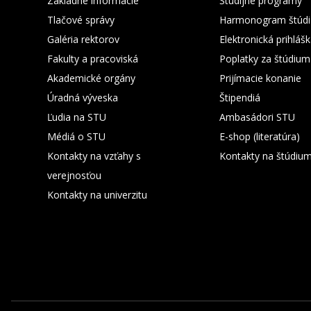
Základné informácie
Študijné programy
Tlačové správy
Harmonogram štúdi
Galéria rektorov
Elektronická prihláš
Fakulty a pracoviská
Poplatky za štúdium
Akademické orgány
Prijímacie konanie
Úradná výveska
Štipendiá
Ľudia na STU
Ambasádori STU
Médiá o STU
E-shop (literatúra)
Kontakty na vzťahy s
Kontakty na štúdiu
verejnosťou
Kontakty na univerzitu