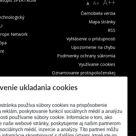
 časopis SPEKTRUM
A++
A+
A
Čiernobiela verzia
technologický
Mapa stránky
TU
RSS
urope Network
Vyhlásenie o prístupnosti
rópa
Upozornenie na chybu
nt
Podmienky ochrany súkromia
Využívanie cookies
Oznamovanie protispoločenskej
činnosti
venie ukladania cookies
stránka používa súbory cookies na prispôsobenie
 reklám, poskytovanie funkcií sociálnych médií a analýzu
osti používame súbory cookie. Informácie o tom, ako
e naše webové stránky, poskytujeme aj našim partnerom
 sociálnych médií, inzercie a analýzy. Títo partneri môžu
é informácie skombinovať s ďalšími údajmi, ktoré ste im