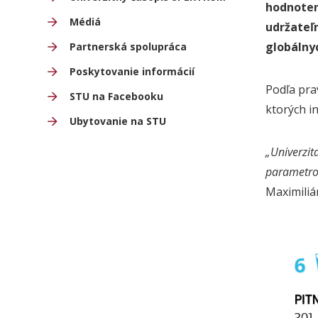
hodnoten
Médiá
udržateľ
globálnyc
Partnerská spolupráca
Poskytovanie informácií
Podľa pra
STU na Facebooku
ktorých i
Ubytovanie na STU
„Univerzit
parametrov
Maximiliá