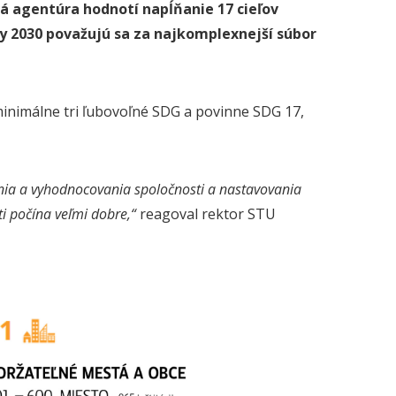
á agentúra hodnotí napĺňanie 17 cieľov
dy 2030 považujú sa za najkomplexnejší súbor
minimálne tri ľubovoľné SDG a povinne SDG 17,
ania a vyhodnocovania spoločnosti a nastavovania
ti počína veľmi dobre,“
reagoval rektor STU