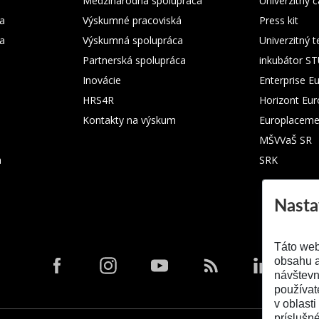
Medzinárodná spolupráca
Univerzitný
a
Výskumné pracoviská
Press kit
ka
Výskumná spolupráca
Univerzitný 
Partnerská spolupráca
inkubátor S
Inovácie
Enterprise E
HRS4R
Horizont Eu
Kontakty na výskum
Europlaceme
MŠVVaŠ SR
m
SRK
Nasta
Táto web
obsahu a
návštevn
používat
v oblasti
príslušn