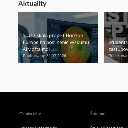
Aktuality
STU získala projekt Horizon
Europe na posilnenie výskumu
Študents
AI v oftalmol...
zastupov
Publikované 31.07.2026
Publikova
O univerzite
Štúdium