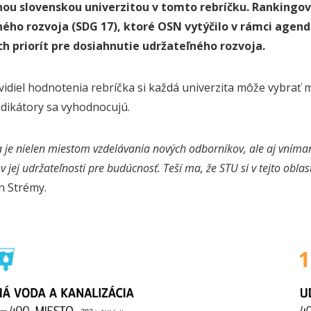
ou slovenskou univerzitou v tomto rebríčku. Rankingov
ného rozvoja (SDG 17), ktoré OSN vytýčilo v rámci agen
h priorít pre dosiahnutie udržateľného rozvoja.
vidiel hodnotenia rebríčka si každá univerzita môže vybrať 
ndikátory sa vyhodnocujú.
a je nielen miestom vzdelávania nových odborníkov, ale aj vním
 jej udržateľnosti pre budúcnosť. Teší ma, že STU si v tejto oblas
n Strémy.