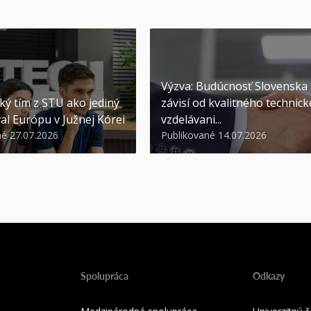
Výzva: Budúcnosť Slovenska
ký tím z STU ako jediný
závisí od kvalitného technic
al Európu v Južnej Kórei
vzdelávani...
né 27.07.2026
Publikované 14.07.2026
Spolupráca
Odkazy