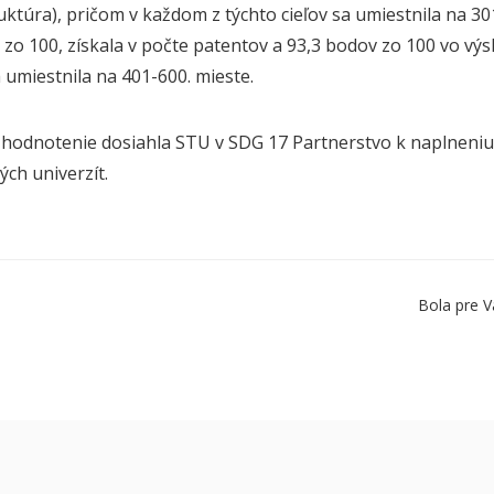
ruktúra), pričom v každom z týchto cieľov sa umiestnila na 3
 zo 100, získala v počte patentov a 93,3 bodov zo 100 vo v
a umiestnila na 401-600. mieste.
 hodnotenie dosiahla STU v SDG 17 Partnerstvo k naplneniu ci
ch univerzít.
Bola pre V