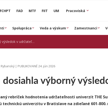
FCHPT
FAD
MTF
FIIT
UM
Pracoviská
nti
Spolupráca
Veda a výskum
Zamestnanci
V
ýsledok v udržateľnosti
j Rybanský | PUBLIKOVANÉ 24. jún 2026
dosiahla výborný výsledo
ný rebríček hodnotenia udržateľnosti univerzít THE Sus
 technickú univerzitu v Bratislave na zdieľané 601-800. 