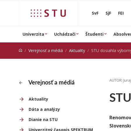
Prejsť na obsah
SvF
SjF
FEI
Univerzita
Uchádzači
Študenti
Absolve
Verejnosť a médiá
Aktuality
STU dosiahla výborný v
AUTOR: Jura
Verejnosť a médiá
STU 
Aktuality
Dáta a analýzy
Renomova
Dianie na STU
Slovenskú
Univerzitný časopis SPEKTRUM