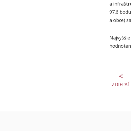
a infrašt
97,6 bodu
a obce) s
Najvyššie
hodnotený
ZDIEĽAŤ