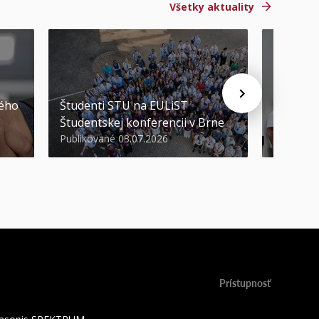
Všetky aktuality
STU ocen
kého
Študenti STU na EULiST
najúspeš
Študentskej konferencii v Brne
športov
Publikované 03.07.2026
Publikova
Prístupnosť