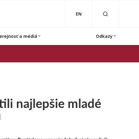
EN
erejnosť a médiá
Odkazy
ili najlepšie mladé
U