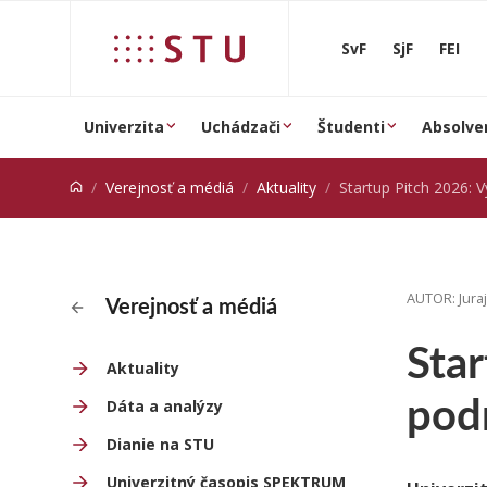
Prejsť na obsah
SvF
SjF
FEI
Univerzita
Uchádzači
Študenti
Absolve
Verejnosť a médiá
Aktuality
Startup Pitch 2026: Vyhodnotili najlep
AUTOR: Jura
Verejnosť a médiá
Star
Aktuality
pod
Dáta a analýzy
Dianie na STU
Univerzitný časopis SPEKTRUM