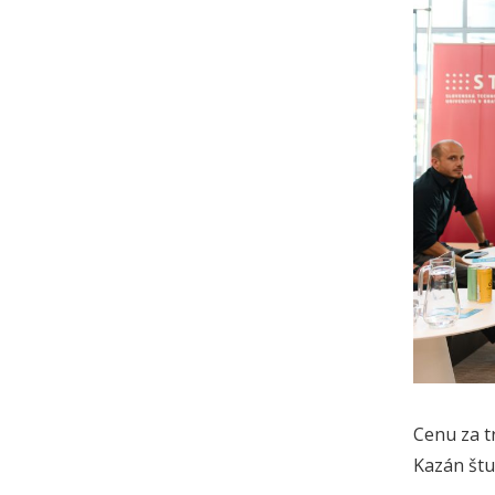
Cenu za t
Kazán štud