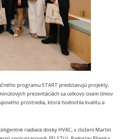
sačného programu START predstavujú projekty,
jminútových prezentáciách sa celkovo osem tímov
pového prostredia, ktorá hodnotila kvalitu a
teligentné riadiace dosky HVAC,
v zložení Martin
xterný spolupracovník FEI STU), Radoslav Pšenka