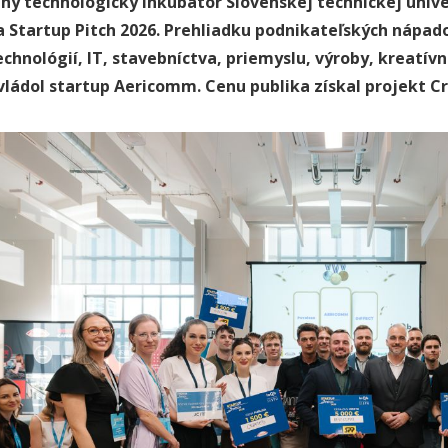
ný technologický inkubátor Slovenskej technickej univer
a Startup Pitch 2026. Prehliadku podnikateľských nápa
echnológií, IT, stavebníctva, priemyslu, výroby, kreatív
vládol
startup Aericomm
.
Cenu publika získal projekt C