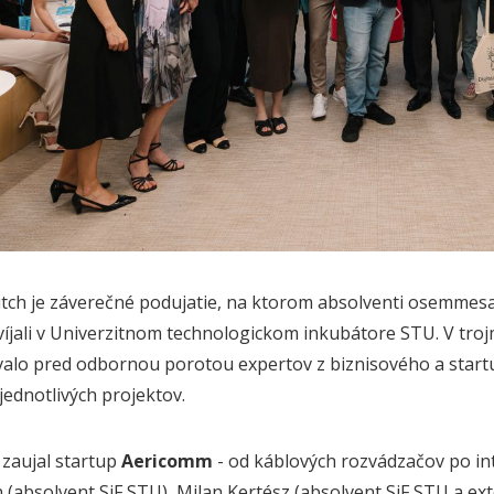
itch je záverečné podujatie, na ktorom absolventi osemme
víjali v Univerzitnom technologickom inkubátore STU. V tro
alo pred odbornou porotou expertov z biznisového a startu
jednotlivých projektov.
 zaujal startup
Aericomm
- od káblových rozvádzačov po in
 (absolvent SjF STU), Milan Kertész (absolvent SjF STU a e