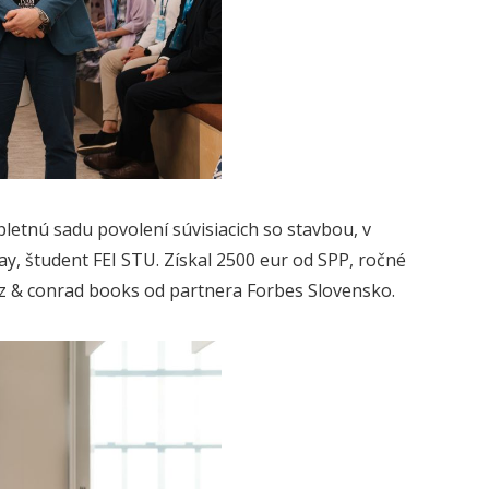
etnú sadu povolení súvisiacich so stavbou, v
ay, študent FEI STU. Získal 2500 eur od SPP, ročné
ecz & conrad books od partnera Forbes Slovensko.