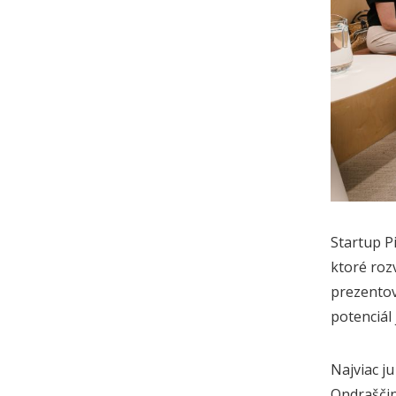
Startup P
ktoré roz
prezentov
potenciál 
Najviac ju
Ondraščin