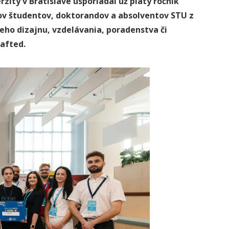
zity v Bratislave usporiadal už piaty ročník
dov študentov, doktorandov a absolventov STU
z
neho dizajnu, vzdelávania, poradenstva či
rafted.