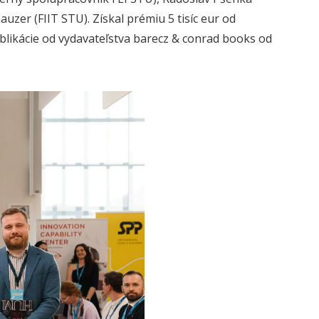
uzer (FIIT STU). Získal prémiu 5 tisíc eur od
ublikácie od vydavateľstva barecz & conrad books od