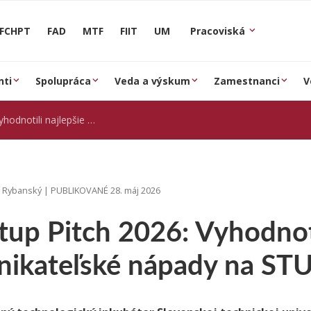
FCHPT
FAD
MTF
FIIT
UM
Pracoviská
nti
Spolupráca
Veda a výskum
Zamestnanci
V
šie mladé podnikateľské nápady na STU
j Rybanský | PUBLIKOVANÉ 28. máj 2026
tup Pitch 2026: Vyhodnot
nikateľské nápady na ST