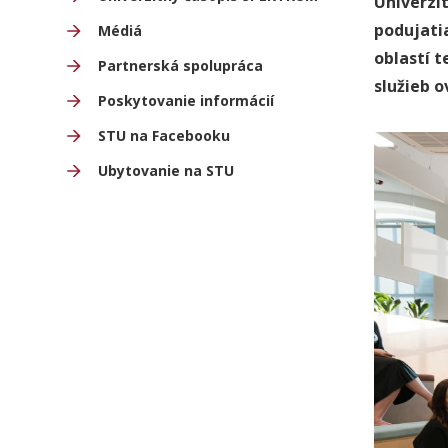
Univerzit
podujati
Médiá
oblastí t
Partnerská spolupráca
služieb o
Poskytovanie informácií
STU na Facebooku
Ubytovanie na STU